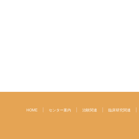
HOME
センター案内
治験関連
臨床研究関連