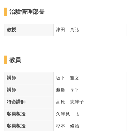
治験管理部長
教授
津田 真弘
教員
講師
坂下 雅文
講師
渡邉 享平
特命講師
髙原 志津子
客員教授
久津見 弘
客員教授
杉本 修治