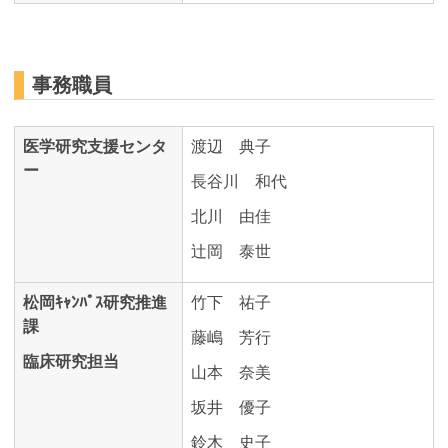
事務職員
医学研究支援センタ
渡辺 典子
ー
長谷川 和代
北川 由佳
辻岡 泰世
松岡ｷｬﾝﾊﾟｽ研究推進
竹下 祐子
課
藤嶋 芳行
臨床研究担当
山本 奈美
坂井 優子
鈴木 史子